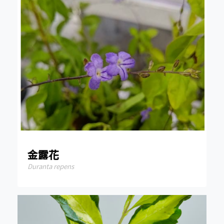
金露花
Duranta repens