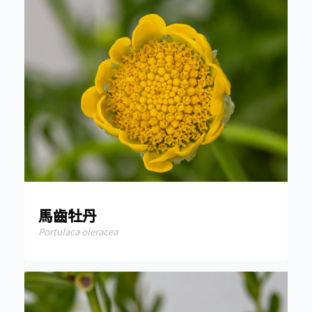
馬齒牡丹
Portulaca oleracea