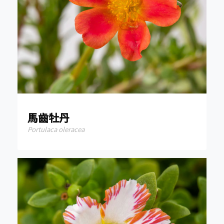
馬齒牡丹
Portulaca oleracea