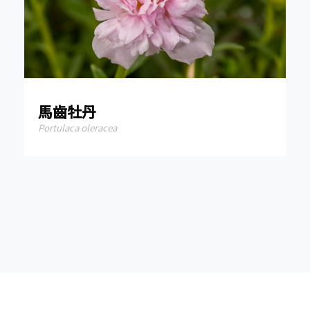
馬齒牡丹
Portulaca oleracea