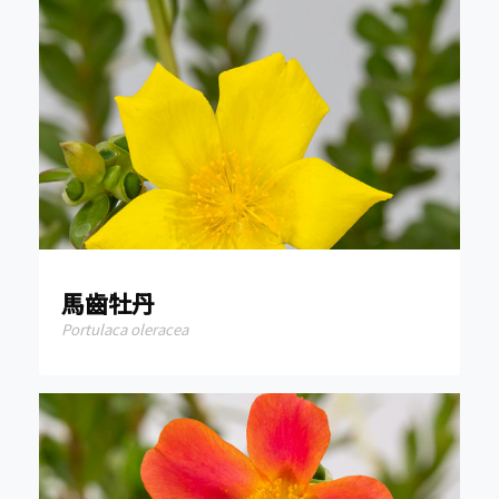
馬齒牡丹
Portulaca oleracea