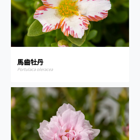
馬齒牡丹
Portulaca oleracea