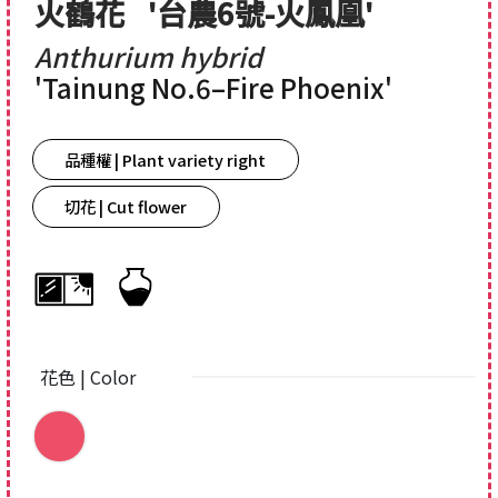
火鶴花
'台農6號-火鳳凰'
Anthurium hybrid
'Tainung No.6–Fire Phoenix'
品種權 | Plant variety right
切花 | Cut flower
花色 | Color