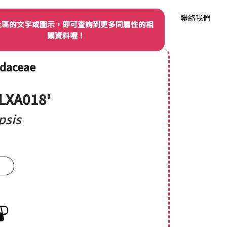
我們
品種權資訊
產業動態
品種資料庫
聯絡我們
此區的文字或圖示，即可查詢到更多同屬性的相
關資料喔！
idaceae
'LXA018'
psis