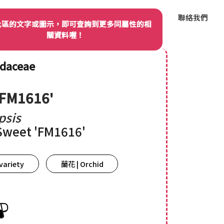
我們
品種權資訊
產業動態
品種資料庫
聯絡我們
此區的文字或圖示，即可查詢到更多同屬性的相
關資料喔！
idaceae
'FM1616'
psis
Sweet 'FM1616'
variety
蘭花 | Orchid