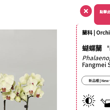
關於
點擊
蘭科 | Orch
蝴蝶蘭
Phalaeno
Fangmei 
新品種 | New 