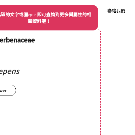
我們
品種權資訊
產業動態
品種資料庫
聯絡我們
此區的文字或圖示，即可查詢到更多同屬性的相
關資料喔！
erbenaceae
repens
ower