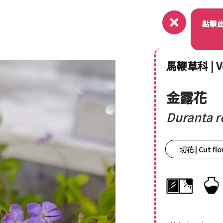
關於
點擊
馬鞭草科 | V
金露花
Duranta 
切花 | Cut fl