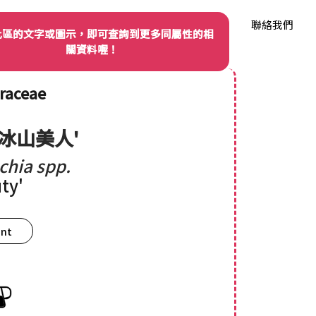
我們
品種權資訊
產業動態
品種資料庫
聯絡我們
此區的文字或圖示，即可查詢到更多同屬性的相
關資料喔！
raceae
'冰山美人'
chia spp.
ty'
ant