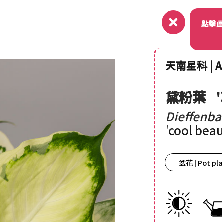
關於
點擊
天南星科 | A
黛粉葉
Dieffenba
'cool beau
盆花 | Pot pl