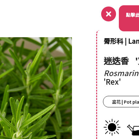
關於
點擊
脣形科 | Lam
迷迭香
Rosmarinu
'Rex'
盆花 | Pot pl