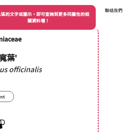
我們
品種權資訊
產業動態
品種資料庫
聯絡我們
此區的文字或圖示，即可查詢到更多同屬性的相
關資料喔！
iaceae
'寬葉'
s officinalis
ant