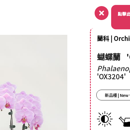
關於
點擊
蘭科 | Orch
蝴蝶蘭
Phalaeno
'OX3204'
新品種 | New 