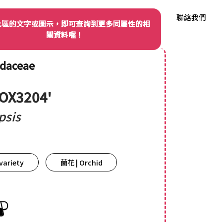
我們
品種權資訊
產業動態
品種資料庫
聯絡我們
此區的文字或圖示，即可查詢到更多同屬性的相
關資料喔！
idaceae
'OX3204'
psis
variety
蘭花 | Orchid