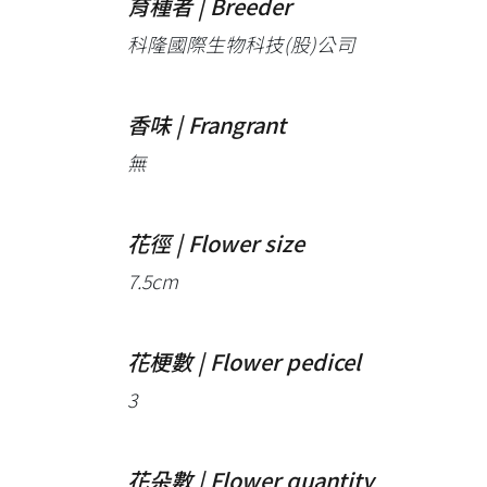
育種者 | Breeder
科隆國際生物科技(股)公司
香味 | Frangrant
無
花徑 | Flower size
7.5cm
花梗數 | Flower pedicel
3
花朵數 | Flower quantity