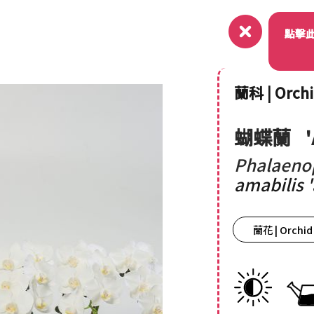
關於
點擊
蘭科 | Orch
蝴蝶蘭
Phalaeno
amabilis
'
蘭花 | Orchid