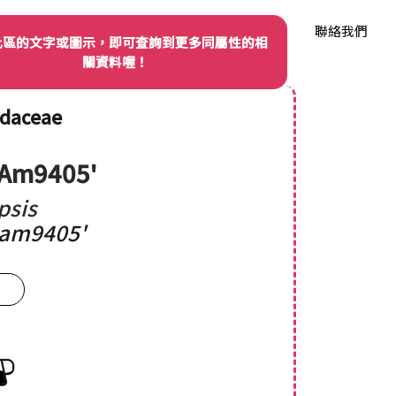
我們
品種權資訊
產業動態
品種資料庫
聯絡我們
此區的文字或圖示，即可查詢到更多同屬性的相
關資料喔！
idaceae
'Am9405'
psis
am9405'