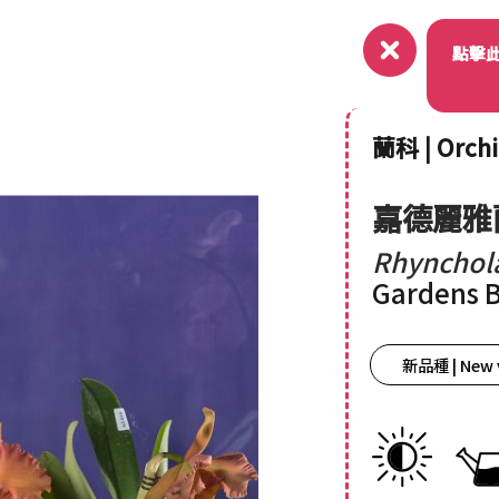
關於
點擊
蘭科 | Orch
嘉德麗雅
Rhynchola
Gardens B
新品種 | New 