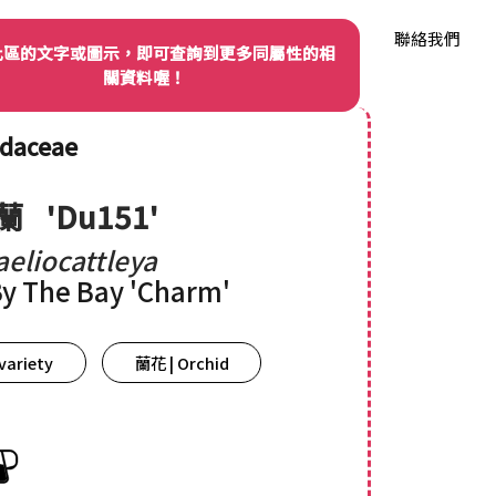
我們
品種權資訊
產業動態
品種資料庫
聯絡我們
此區的文字或圖示，即可查詢到更多同屬性的相
關資料喔！
idaceae
蘭
'Du151'
eliocattleya
y The Bay 'Charm'
variety
蘭花 | Orchid