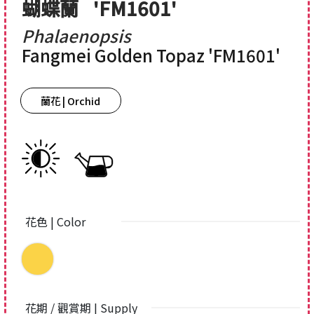
蝴蝶蘭
'FM1601'
Phalaenopsis
Fangmei Golden Topaz 'FM1601'
蘭花 | Orchid
花色 | Color
花期 / 觀賞期 | Supply