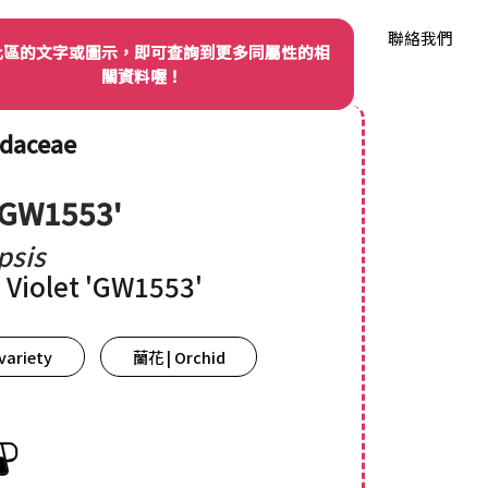
我們
品種權資訊
產業動態
品種資料庫
聯絡我們
此區的文字或圖示，即可查詢到更多同屬性的相
關資料喔！
idaceae
'GW1553'
psis
 Violet 'GW1553'
variety
蘭花 | Orchid