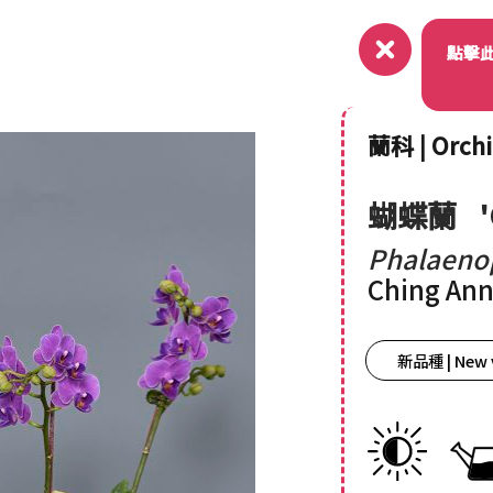
關於
點擊
蘭科 | Orch
蝴蝶蘭
Phalaeno
Ching Ann
新品種 | New 