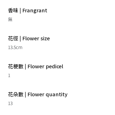
香味 | Frangrant
無
花徑 | Flower size
13.5cm
花梗數 | Flower pedicel
1
花朵數 | Flower quantity
13