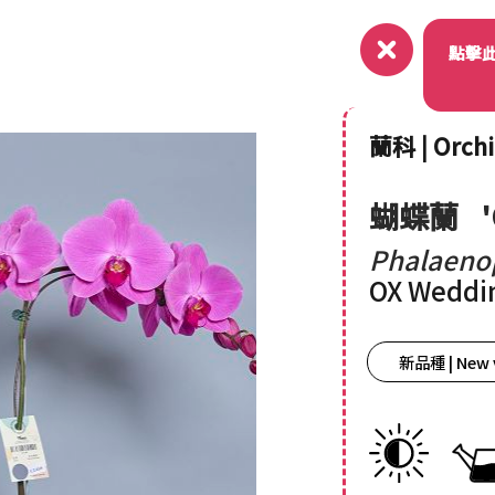
關於
點擊
蘭科 | Orch
蝴蝶蘭
Phalaeno
OX Weddin
新品種 | New 