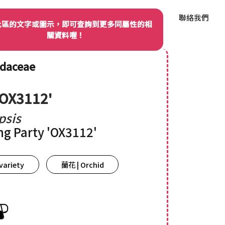
我們
品種權資訊
產業動態
品種資料庫
聯絡我們
此區的文字或圖示，即可查詢到更多同屬性的相
關資料喔！
idaceae
'OX3112'
psis
g Party 'OX3112'
variety
蘭花 | Orchid