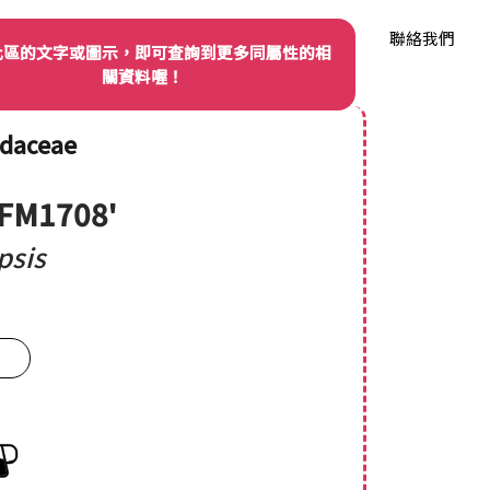
我們
品種權資訊
產業動態
品種資料庫
聯絡我們
此區的文字或圖示，即可查詢到更多同屬性的相
關資料喔！
idaceae
'FM1708'
psis