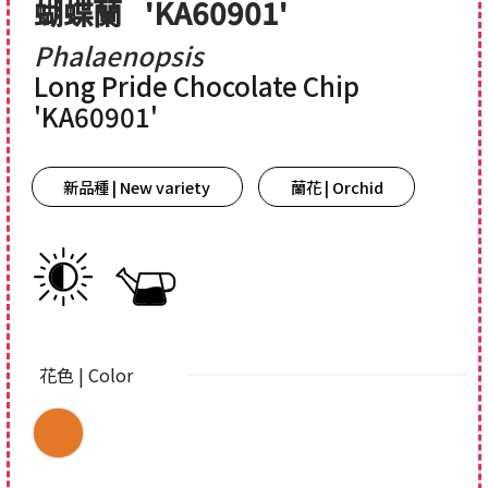
蝴蝶蘭
'KA60901'
Phalaenopsis
Long Pride Chocolate Chip
'KA60901'
新品種 | New variety
蘭花 | Orchid
花色 | Color