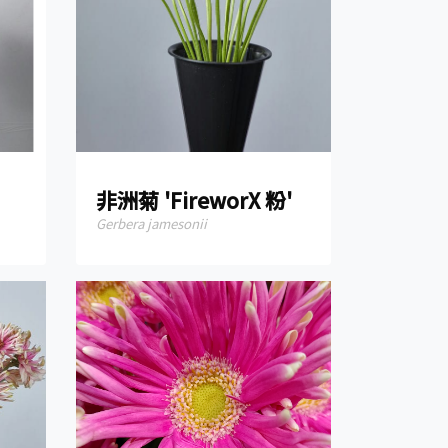
非洲菊 'FireworX 粉'
Gerbera jamesonii