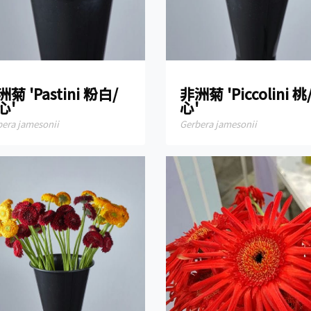
菊 'Pastini 粉白/
非洲菊 'Piccolini 桃
心'
心'
bera jamesonii
Gerbera jamesonii