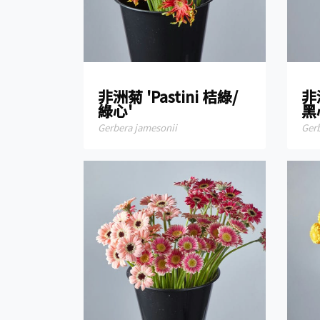
非洲菊 'Pastini 桔綠/
非洲
綠心'
黑
Gerbera jamesonii
Ger