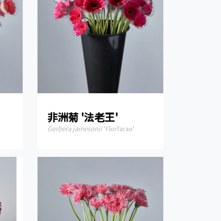
非洲菊 '法老王'
Gerbera jamesonii
'Florfarao'