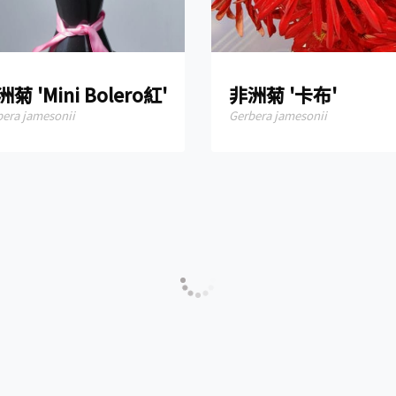
菊 'Mini Bolero紅'
非洲菊 '卡布'
bera jamesonii
Gerbera jamesonii