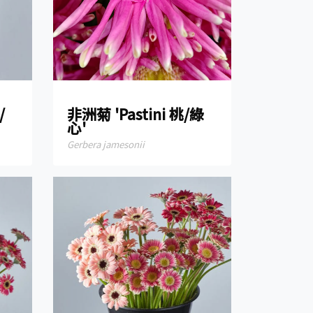
/
非洲菊 'Pastini 桃/綠
心'
Gerbera jamesonii